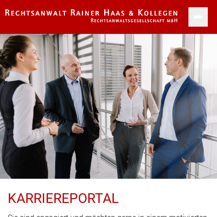
ÜBER UNS
KARRIERE
KONTAKTFORMULAR
WISSENSWERTES
FAQ
KONTAKT
IMPRESSUM
KARRIEREPORTAL
DATENSCHUTZ